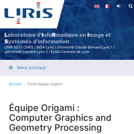
Aller
au
contenu
principal
L
aboratoire d'
I
nfo
R
matique en
I
mage et
S
ystèmes d'information
UMR 5205 CNRS / INSA Lyon / Université Claude Bernard Lyon 1 /
Université Lumière Lyon 2 / École Centrale de Lyon
Menu principal
Accueil
Fiche équipe origami
Équipe Origami :
Computer Graphics and
Geometry Processing