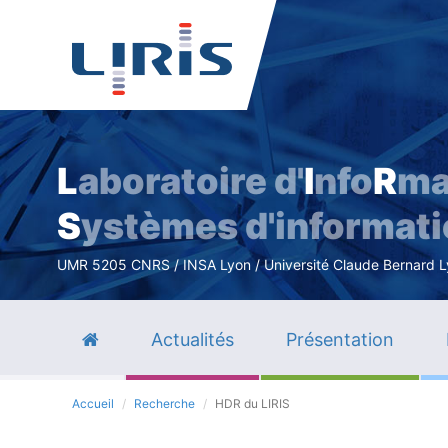
L
aboratoire d'
I
nfo
R
ma
S
ystèmes d'informat
UMR 5205 CNRS / INSA Lyon / Université Claude Bernard Lyo
Actualités
Présentation
Accueil
Recherche
HDR du LIRIS