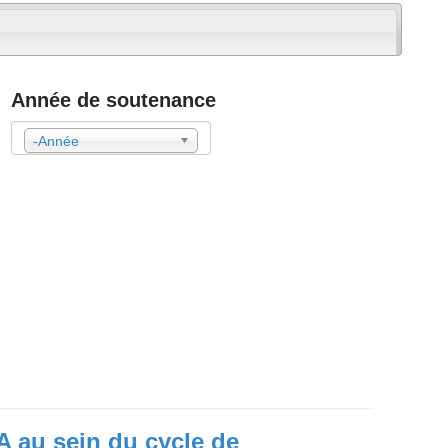
Année de soutenance
-Année
Année
A au sein du cycle de