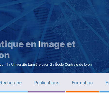
Aller
au
contenu
principal
tique en
I
mage et
ion
n 1 / Université Lumière Lyon 2 / École Centrale de Lyon
Recherche
Publications
Formation
E