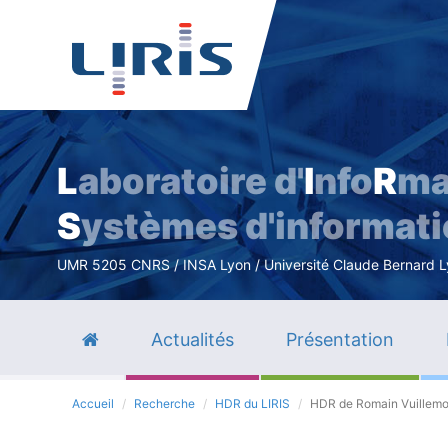
L
aboratoire d'
I
nfo
R
ma
S
ystèmes d'informat
UMR 5205 CNRS / INSA Lyon / Université Claude Bernard Lyo
Actualités
Présentation
Accueil
Recherche
HDR du LIRIS
HDR de Romain Vuillemo