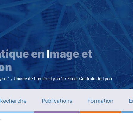
Aller
au
contenu
principal
tique en
I
mage et
ion
n 1 / Université Lumière Lyon 2 / École Centrale de Lyon
Recherche
Publications
Formation
E
t