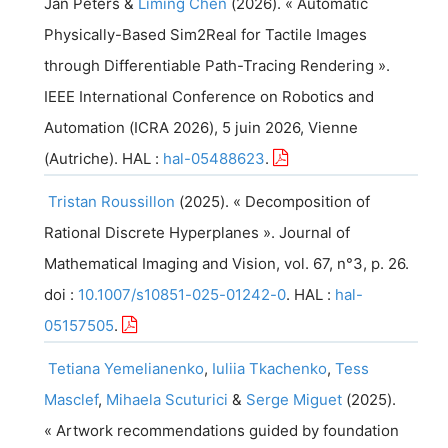
Jan
Peters
&
Liming
Chen
(
2026
). «
Automatic
Physically-Based Sim2Real for Tactile Images
through Differentiable Path-Tracing Rendering
».
IEEE International Conference on Robotics and
Automation (ICRA 2026)
,
5 juin 2026
,
Vienne
(
Autriche
).
HAL
:
hal-05488623
.
Tristan
Roussillon
(
2025
). «
Decomposition of
Rational Discrete Hyperplanes
».
Journal of
Mathematical Imaging and Vision
,
vol.
67
,
n°
3
,
p.
26
.
doi
:
10.1007/s10851-025-01242-0
.
HAL
:
hal-
05157505
.
Tetiana
Yemelianenko
,
Iuliia
Tkachenko
,
Tess
Masclef
,
Mihaela
Scuturici
&
Serge
Miguet
(
2025
).
«
Artwork recommendations guided by foundation