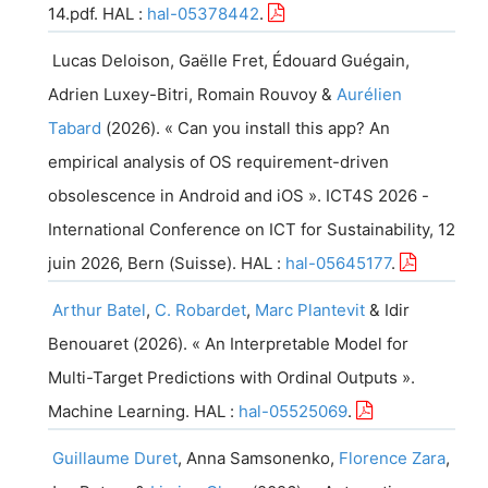
14.pdf
.
HAL
:
hal-05378442
.
Lucas
Deloison
,
Gaëlle
Fret
,
Édouard
Guégain
,
Adrien
Luxey-Bitri
,
Romain
Rouvoy
&
Aurélien
Tabard
(
2026
). «
Can you install this app? An
empirical analysis of OS requirement-driven
obsolescence in Android and iOS
».
ICT4S 2026 -
International Conference on ICT for Sustainability
,
12
juin 2026
,
Bern
(
Suisse
).
HAL
:
hal-05645177
.
Arthur
Batel
,
C.
Robardet
,
Marc
Plantevit
&
Idir
Benouaret
(
2026
). «
An Interpretable Model for
Multi-Target Predictions with Ordinal Outputs
».
Machine Learning
.
HAL
:
hal-05525069
.
Guillaume
Duret
,
Anna
Samsonenko
,
Florence
Zara
,