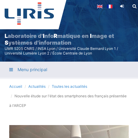
Aller
au
contenu
principal
L
aboratoire d'
I
nfo
R
matique en
I
mage et
S
ystèmes d'information
UMR 5205 CNRS / INSA Lyon / Université Claude Bernard Lyon 1 /
Université Lumière Lyon 2 / École Centrale de Lyon
Menu principal
Accueil
Actualités
Toutes les actualités
Nouvelle étude sur l'état des smartphones des français présentée
à l'ARCEP