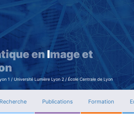
Aller
au
contenu
principal
tique en
I
mage et
ion
n 1 / Université Lumière Lyon 2 / École Centrale de Lyon
Recherche
Publications
Formation
E