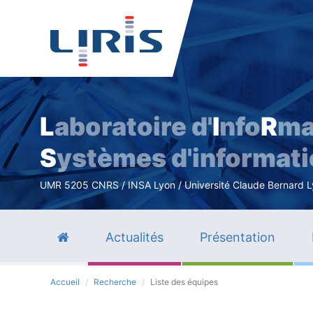
L
aboratoire d'
I
nfo
R
ma
S
ystèmes d'informat
UMR 5205 CNRS / INSA Lyon / Université Claude Bernard Lyo
Actualités
Présentation
Accueil
Recherche
Liste des équipes