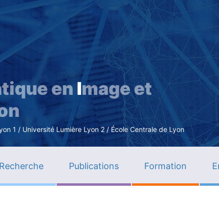
Aller
au
contenu
principal
tique en
I
mage et
ion
n 1 / Université Lumière Lyon 2 / École Centrale de Lyon
Recherche
Publications
Formation
E