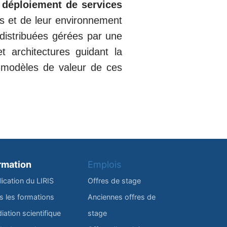
 déploiement de services
s et de leur environnement
 distribuées gérées par une
 architectures guidant la
s modèles de valeur de ces
rmation
Emplois
lication du LIRIS
Offres de stage
s les formations
Anciennes offres de
iation scientifique
stage