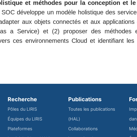
listique et méthodes pour la conception et le
 SOC développe un modèle holistique des service
s’adapter aux objets connectés et aux applications
 as a Service) et (2) proposer des méthodes et
ers ces environnements Cloud et identifiant le
Recherche
Publications
Fo
Pôles du LIRIS
Toutes les publications
Imp
Équipes du LIRIS
(HAL)
dan
Plateformes
Collaborations
Méd