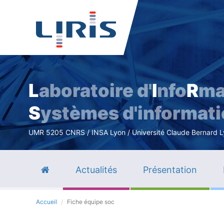
L
aboratoire d'
I
nfo
R
ma
S
ystèmes d'informat
UMR 5205 CNRS / INSA Lyon / Université Claude Bernard Lyo
Actualités
Présentation
Accueil
Fiche équipe soc