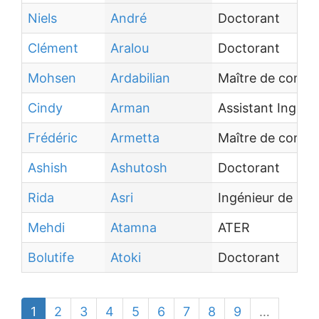
Niels
André
Doctorant
Clément
Aralou
Doctorant
Mohsen
Ardabilian
Maître de confé
Cindy
Arman
Assistant Ingéni
Frédéric
Armetta
Maître de confé
Ashish
Ashutosh
Doctorant
Rida
Asri
Ingénieur de Re
Mehdi
Atamna
ATER
Bolutife
Atoki
Doctorant
1
2
3
4
5
6
7
8
9
…