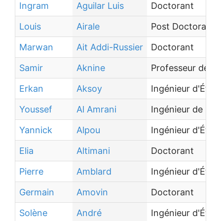
Ingram
Aguilar Luis
Doctorant
Louis
Airale
Post Doctorant
Marwan
Ait Addi-Russier
Doctorant
Samir
Aknine
Professeur des u
Erkan
Aksoy
Ingénieur d'Étud
Youssef
Al Amrani
Ingénieur de Re
Yannick
Alpou
Ingénieur d'Étud
Elia
Altimani
Doctorant
Pierre
Amblard
Ingénieur d'Étud
Germain
Amovin
Doctorant
Solène
André
Ingénieur d'Étud