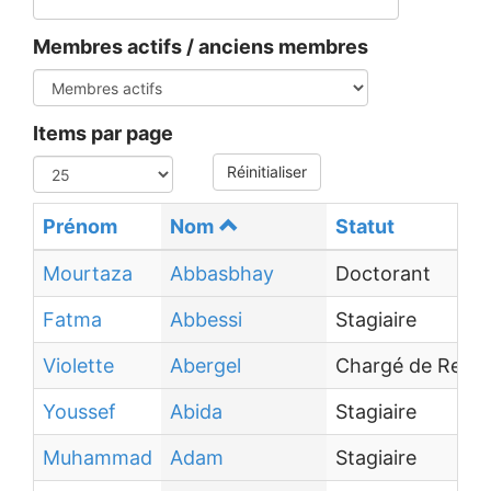
Membres actifs / anciens membres
Items par page
Réinitialiser
Prénom
Nom
Statut
Mourtaza
Abbasbhay
Doctorant
Fatma
Abbessi
Stagiaire
Violette
Abergel
Chargé de Reche
Youssef
Abida
Stagiaire
Muhammad
Adam
Stagiaire