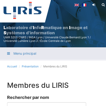
Aller
au
contenu
principal
L
aboratoire d'
I
nfo
R
matique en
I
mage et
S
ystèmes d'information
UMR 5205 CNRS / INSA Lyon / Université Claude Bernard Lyon 1 /
Université Lumière Lyon 2 / École Centrale de Lyon
Menu principal
Accueil
Présentation
Membres du LIRIS
Membres du LIRIS
Rechercher par nom