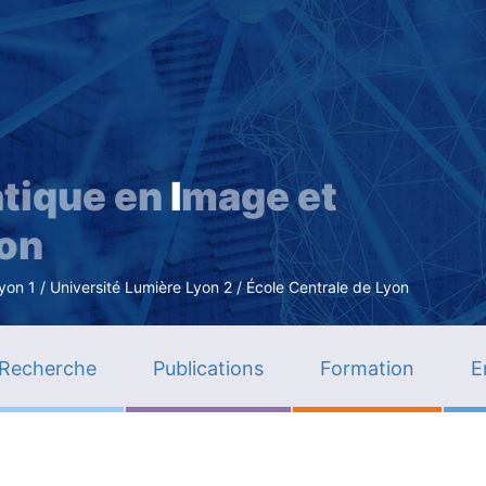
Aller
au
contenu
principal
tique en
I
mage et
ion
n 1 / Université Lumière Lyon 2 / École Centrale de Lyon
Recherche
Publications
Formation
E