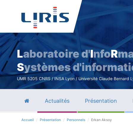
L
aboratoire d'
I
nfo
R
ma
S
ystèmes d'informat
UMR 5205 CNRS / INSA Lyon / Université Claude Bernard Lyo
Actualités
Présentation
Accueil
Présentation
Personnels
Erkan Aksoy