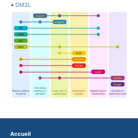
•
DM2L
Accueil