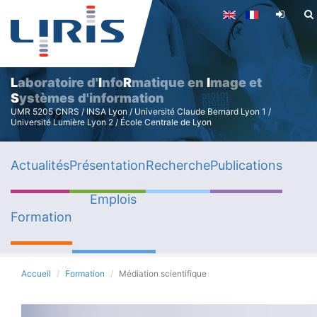
Aller
au
contenu
principal
L
aboratoire d'
I
nfo
R
matique en
I
mage et
S
ystèmes d'information
UMR 5205 CNRS / INSA Lyon / Université Claude Bernard Lyon 1 /
Université Lumière Lyon 2 / École Centrale de Lyon
Actualités
Présentation
Recherche
Publications
Emplois
Formation
Accueil
Formation
Médiation scientifique