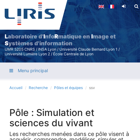
Aller
au
contenu
principal
L
aboratoire d'
I
nfo
R
matique en
I
mage et
S
ystèmes d'information
UMR 5205 CNRS / INSA Lyon / Université Claude Bernard Lyon 1 /
Université Lumière Lyon 2 / École Centrale de Lyon
Menu principal
Accueil
Recherche
Pôles et équipes
ssv
Pôle : Simulation et
sciences du vivant
Les recherches menées dans ce pôle visent à
acquérir, comprendre, modéliser, simuler et