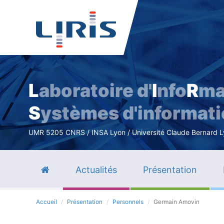
L
aboratoire d'
I
nfo
R
ma
S
ystèmes d'informat
UMR 5205 CNRS / INSA Lyon / Université Claude Bernard Lyo
Actualités
Présentation
Accueil
Présentation
Personnels
Germain Amovin