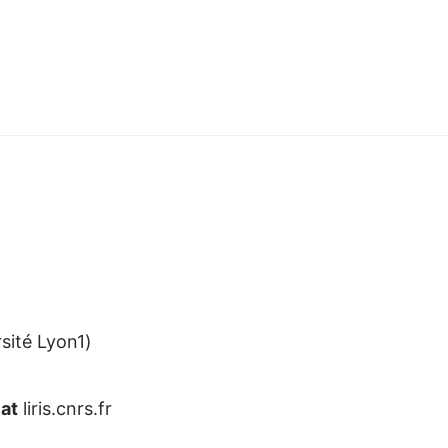
sité Lyon1)
n
at
liris.cnrs.fr