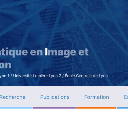
Aller
au
contenu
principal
tique en
I
mage et
ion
n 1 / Université Lumière Lyon 2 / École Centrale de Lyon
Recherche
Publications
Formation
E