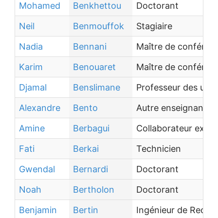
Mohamed
Benkhettou
Doctorant
Neil
Benmouffok
Stagiaire
Nadia
Bennani
Maître de conféren
Karim
Benouaret
Maître de conféren
Djamal
Benslimane
Professeur des univ
Alexandre
Bento
Autre enseignant-c
Amine
Berbagui
Collaborateur extér
Fati
Berkai
Technicien
Gwendal
Bernardi
Doctorant
Noah
Bertholon
Doctorant
Benjamin
Bertin
Ingénieur de Reche