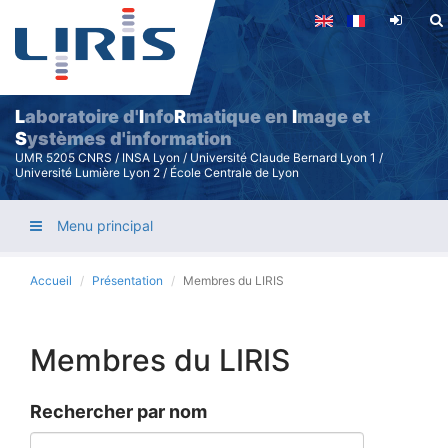
Aller
au
contenu
principal
L
aboratoire d'
I
nfo
R
matique en
I
mage et
S
ystèmes d'information
UMR 5205 CNRS / INSA Lyon / Université Claude Bernard Lyon 1 /
Université Lumière Lyon 2 / École Centrale de Lyon
Menu principal
Accueil
Présentation
Membres du LIRIS
Membres du LIRIS
Rechercher par nom