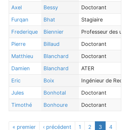
Axel
Bessy
Doctorant
Furqan
Bhat
Stagiaire
Frederique
Biennier
Professeur des univ
Pierre
Billaud
Doctorant
Matthieu
Blanchard
Doctorant
Damien
Blanchard
ATER
Eric
Boix
Ingénieur de Reche
Jules
Bonhotal
Doctorant
Timothé
Bonhoure
Doctorant
« premier
‹ précédent
1
2
3
4