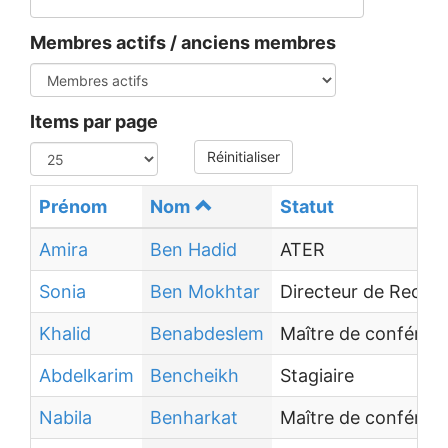
Membres actifs / anciens membres
Items par page
Réinitialiser
Prénom
Nom
Statut
Amira
Ben Hadid
ATER
Sonia
Ben Mokhtar
Directeur de Reche
Khalid
Benabdeslem
Maître de conféren
Abdelkarim
Bencheikh
Stagiaire
Nabila
Benharkat
Maître de conféren