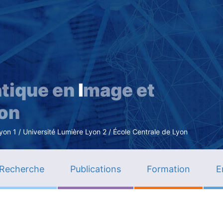
Aller
au
contenu
principal
tique en
I
mage et
ion
n 1 / Université Lumière Lyon 2 / École Centrale de Lyon
Recherche
Publications
Formation
E