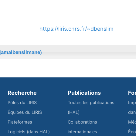
https://liris.cnrs.fr/~dbenslim
djamalbenslimane)
Recherche
Publications
Fo
Pôles du LIRIS
Toutes les publications
Imp
Équipes du LIRIS
(HAL)
dan
Plateformes
Collaborations
Méd
Logiciels (dans HAL)
internationales
Éco