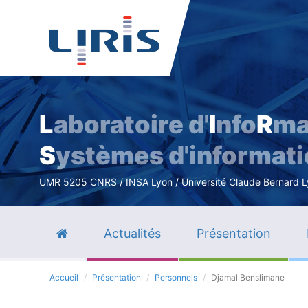
L
aboratoire d'
I
nfo
R
ma
S
ystèmes d'informat
UMR 5205 CNRS / INSA Lyon / Université Claude Bernard Lyo
Actualités
Présentation
Accueil
Présentation
Personnels
Djamal Benslimane