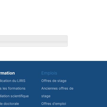
rmation
Emplois
lication du LIRIS
Offres de stage
s les formations
Anciennes offres de
iation scientifique
stage
le doctorale
Offres d'emploi