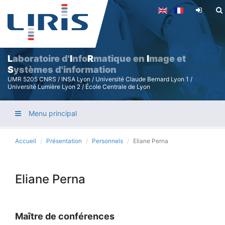
Aller
au
contenu
principal
L
aboratoire d'
I
nfo
R
matique en
I
mage et
S
ystèmes d'information
UMR 5205 CNRS / INSA Lyon / Université Claude Bernard Lyon 1 /
Université Lumière Lyon 2 / École Centrale de Lyon
Menu principal
Accueil
Présentation
Personnels
Eliane Perna
Eliane Perna
Maître de conférences