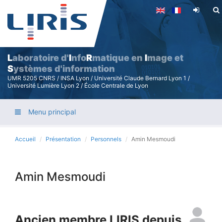
Aller
au
contenu
principal
L
aboratoire d'
I
nfo
R
matique en
I
mage et
S
ystèmes d'information
UMR 5205 CNRS / INSA Lyon / Université Claude Bernard Lyon 1 /
Université Lumière Lyon 2 / École Centrale de Lyon
Menu principal
Accueil
Présentation
Personnels
Amin Mesmoudi
Amin Mesmoudi
Ancien membre LIRIS depuis