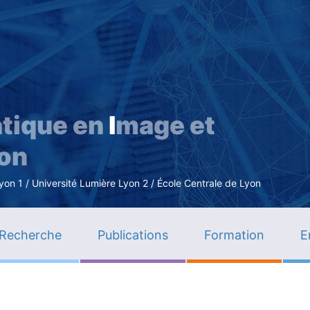
Aller
au
contenu
principal
tique en
I
mage et
ion
n 1 / Université Lumière Lyon 2 / École Centrale de Lyon
Recherche
Publications
Formation
E