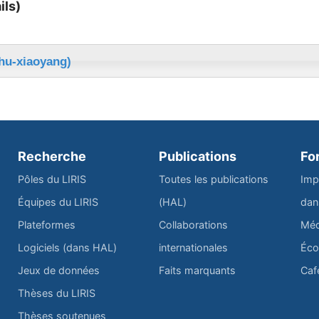
ils)
hu-xiaoyang)
Recherche
Publications
Fo
Pôles du LIRIS
Toutes les publications
Imp
Équipes du LIRIS
(HAL)
dan
Plateformes
Collaborations
Méd
Logiciels (dans HAL)
internationales
Éco
Jeux de données
Faits marquants
Caf
Thèses du LIRIS
Thèses soutenues