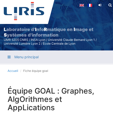
Aller
au
contenu
principal
L
aboratoire d'
I
nfo
R
matique en
I
mage et
S
ystèmes d'information
UMR 5205 CNRS / INSA Lyon / Université Claude Bernard Lyon 1 /
Université Lumière Lyon 2 / École Centrale de Lyon
Menu principal
Accueil
Fiche équipe goal
Équipe GOAL : Graphes,
AlgOrithmes et
AppLications