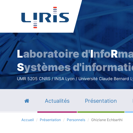
L
aboratoire d'
I
nfo
R
ma
S
ystèmes d'informat
UMR 5205 CNRS / INSA Lyon / Université Claude Bernard Lyo
Actualités
Présentation
Accueil
Présentation
Personnels
Ghizlane Echbarthi