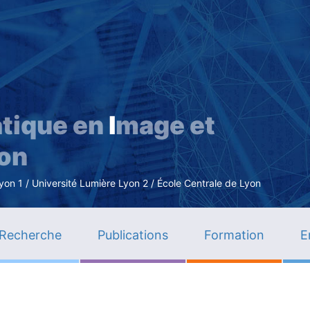
Aller
au
contenu
principal
tique en
I
mage et
ion
n 1 / Université Lumière Lyon 2 / École Centrale de Lyon
Recherche
Publications
Formation
E