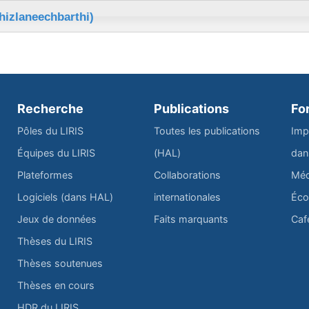
hizlaneechbarthi)
Recherche
Publications
Fo
Pôles du LIRIS
Toutes les publications
Imp
Équipes du LIRIS
(HAL)
dan
Plateformes
Collaborations
Méd
Logiciels (dans HAL)
internationales
Éco
Jeux de données
Faits marquants
Caf
Thèses du LIRIS
Thèses soutenues
Thèses en cours
HDR du LIRIS