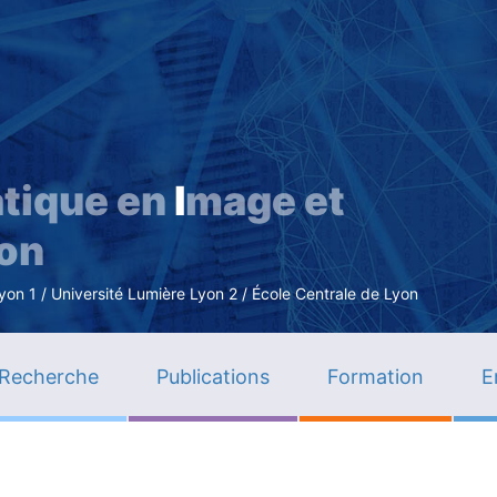
Aller
au
contenu
principal
tique en
I
mage et
ion
n 1 / Université Lumière Lyon 2 / École Centrale de Lyon
Recherche
Publications
Formation
E