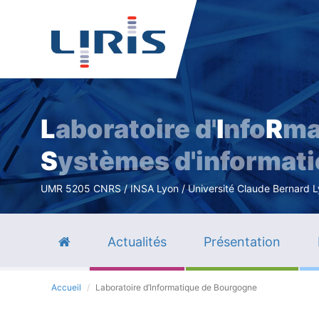
L
aboratoire d'
I
nfo
R
ma
S
ystèmes d'informat
UMR 5205 CNRS / INSA Lyon / Université Claude Bernard Lyo
Actualités
Présentation
Accueil
Laboratoire d’Informatique de Bourgogne