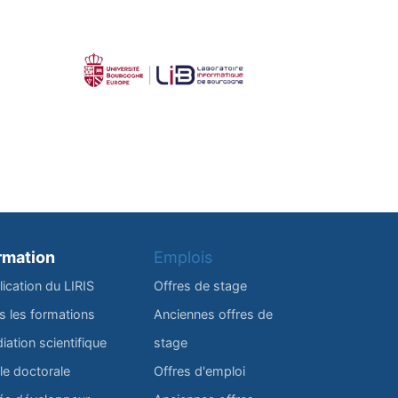
rmation
Emplois
lication du LIRIS
Offres de stage
s les formations
Anciennes offres de
iation scientifique
stage
le doctorale
Offres d'emploi