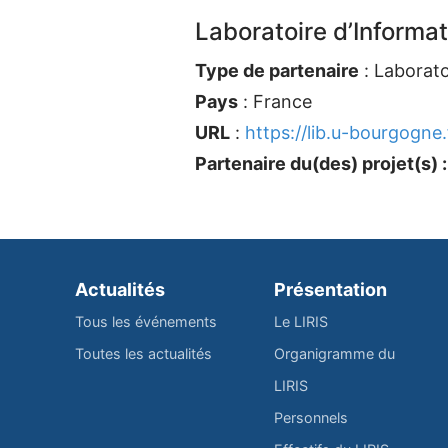
Laboratoire d’Informa
Type de partenaire
: Laborato
Pays
: France
URL
:
https://lib.u-bourgogne.
Partenaire du(des) projet(s) :
Actualités
Présentation
Tous les événements
Le LIRIS
Toutes les actualités
Organigramme du
LIRIS
Personnels