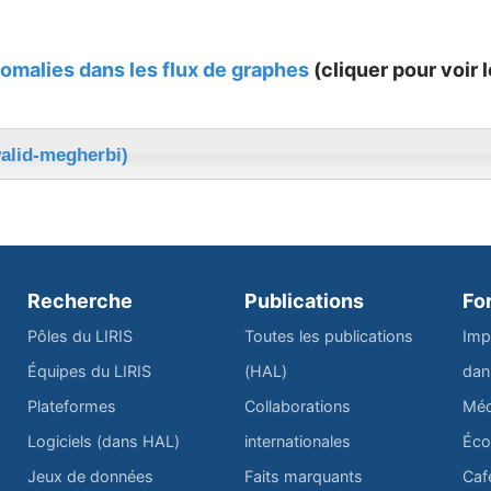
omalies dans les flux de graphes
(cliquer pour voir l
alid-megherbi)
Recherche
Publications
Fo
Pôles du LIRIS
Toutes les publications
Imp
Équipes du LIRIS
(HAL)
dan
Plateformes
Collaborations
Méd
Logiciels (dans HAL)
internationales
Éco
Jeux de données
Faits marquants
Caf