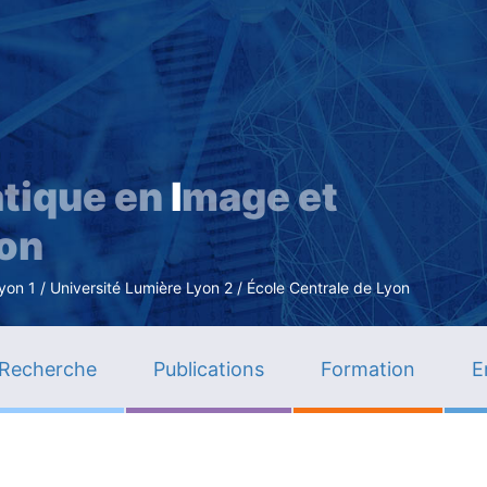
Aller
au
contenu
principal
tique en
I
mage et
ion
n 1 / Université Lumière Lyon 2 / École Centrale de Lyon
Recherche
Publications
Formation
E