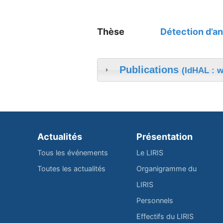
Thèse
Détection d’an
Publications
(IdHAL : w
Actualités
Présentation
Tous les événements
Le LIRIS
Toutes les actualités
Organigramme du
LIRIS
Personnels
Effectifs du LIRIS