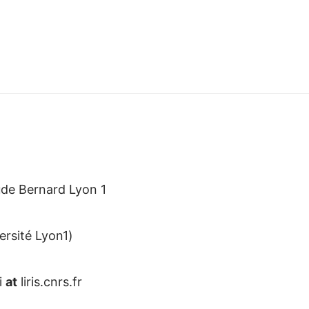
ude Bernard Lyon 1
ersité Lyon1)
i
at
liris.cnrs.fr