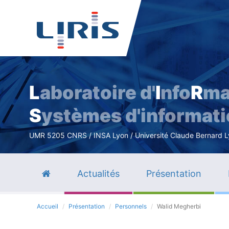
L
aboratoire d'
I
nfo
R
ma
S
ystèmes d'informat
UMR 5205 CNRS / INSA Lyon / Université Claude Bernard Lyo
Actualités
Présentation
Accueil
Présentation
Personnels
Walid Megherbi