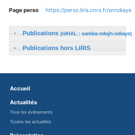
Page perso
https://perso.liris.cnrs.fr/snndiaye
Publications
(IdHAL : samba-ndojh-ndiaye)
Publications hors LIRIS
Accueil
Actualités
Tous les événements
Toutes les actualités