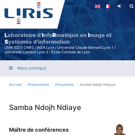
Aller
au
contenu
principal
L
aboratoire d'
I
nfo
R
matique en
I
mage et
S
ystèmes d'information
UMR 5205 CNRS / INSA Lyon / Université Claude Bernard Lyon 1 /
Université Lumière Lyon 2 / École Centrale de Lyon
Menu principal
Accueil
Présentation
Personnels
Samba Ndojh Ndiaye
Samba Ndojh Ndiaye
Maître de conférences