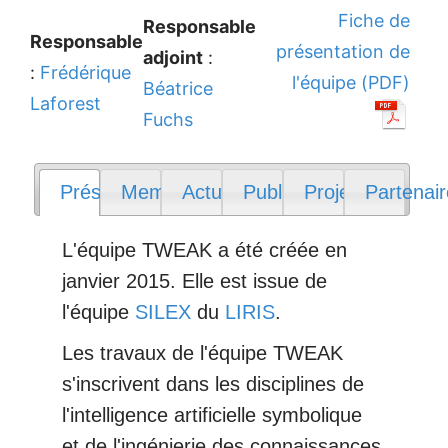
Fiche de
Responsable
Responsable
présentation de
adjoint
:
:
Frédérique
l'équipe (PDF)
Béatrice
Laforest
Fuchs
Présentation
Membres
Actualités
Publications
Projets
Partenai
L'équipe TWEAK a été créée en
janvier 2015. Elle est issue de
l'équipe
SILEX
du
LIRIS
.
Les travaux de l'équipe TWEAK
s'inscrivent dans les disciplines de
l'intelligence artificielle symbolique
et de l'ingénierie des connaissances