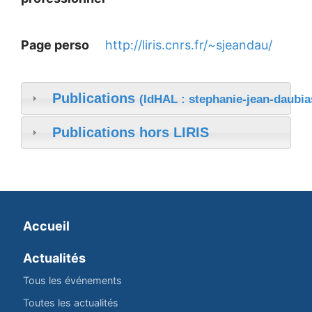
Page perso
http://liris.cnrs.fr/~sjeandau/
Publications
(IdHAL : stephanie-jean-daubia
Publications hors LIRIS
Accueil
Actualités
Tous les événements
Toutes les actualités