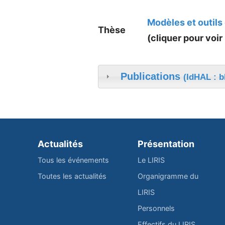
Modèles et outils
Thèse
(cliquer pour voir 
Publications
(IdHAL : b
Actualités
Présentation
Tous les événements
Le LIRIS
Toutes les actualités
Organigramme du
LIRIS
Personnels
Effectifs du LIRIS