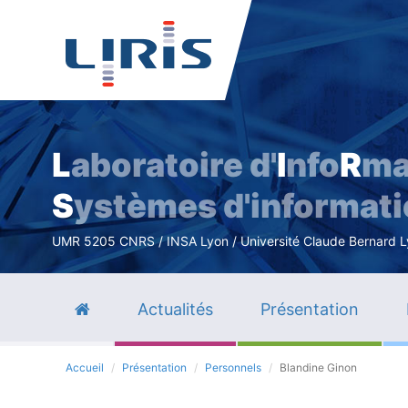
L
aboratoire d'
I
nfo
R
ma
S
ystèmes d'informat
UMR 5205 CNRS / INSA Lyon / Université Claude Bernard Lyo
Actualités
Présentation
Accueil
Présentation
Personnels
Blandine Ginon