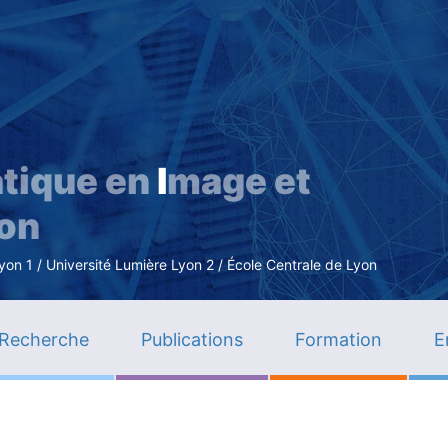
Aller
au
contenu
principal
tique en
I
mage et
ion
n 1 / Université Lumière Lyon 2 / École Centrale de Lyon
Recherche
Publications
Formation
E