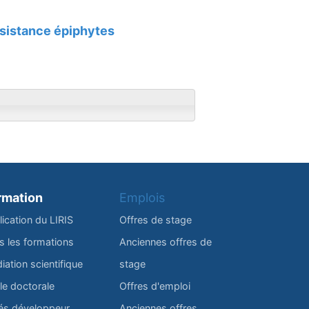
ssistance épiphytes
rmation
Emplois
lication du LIRIS
Offres de stage
s les formations
Anciennes offres de
iation scientifique
stage
le doctorale
Offres d'emploi
és développeur
Anciennes offres