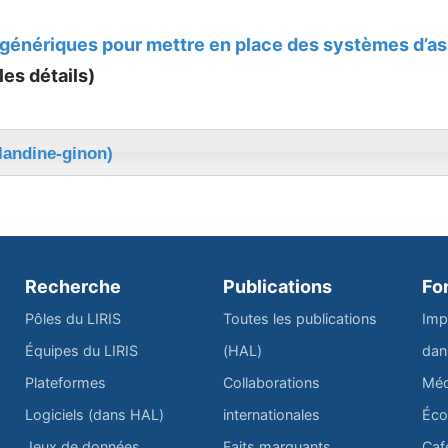
 génériques pour mettre en place des systèmes d’a
les détails)
landine-ginon)
Recherche
Publications
Fo
Pôles du LIRIS
Toutes les publications
Imp
Équipes du LIRIS
(HAL)
dan
Plateformes
Collaborations
Méd
Logiciels (dans HAL)
internationales
Éco
Jeux de données
Faits marquants
Caf