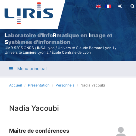
Aller
au
contenu
principal
L
aboratoire d'
I
nfo
R
matique en
I
mage et
S
ystèmes d'information
UMR 5205 CNRS / INSA Lyon / Université Claude Bernard Lyon 1 /
Université Lumière Lyon 2 / École Centrale de Lyon
Menu principal
Accueil
Présentation
Personnels
Nadia Yacoubi
Nadia Yacoubi
Maître de conférences