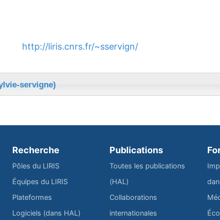
http://liris.cnrs.fr/~sservign/
ylvie-servigne)
Recherche
Publications
Fo
Pôles du LIRIS
Toutes les publications
Imp
Équipes du LIRIS
(HAL)
dan
Plateformes
Collaborations
Méd
Logiciels (dans HAL)
internationales
Éco