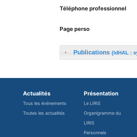
Téléphone professionnel
Page perso
Publications
(IdHAL : s
Actualités
Présentation
Tous les événements
Le LIRIS
Toutes les actualités
Organigramme du
LIRIS
Personnels