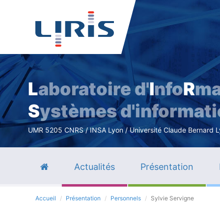
L
aboratoire d'
I
nfo
R
ma
S
ystèmes d'informat
UMR 5205 CNRS / INSA Lyon / Université Claude Bernard Lyo
Actualités
Présentation
Accueil
Présentation
Personnels
Sylvie Servigne