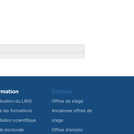
rmation
Emplois
lication du LIRIS
Offres de stage
s les formations
Anciennes offres de
iation scientifique
stage
le doctorale
Offres d'emploi