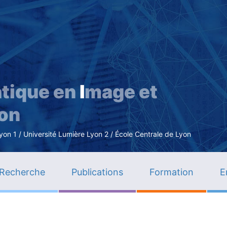
Aller
au
contenu
principal
tique en
I
mage et
ion
n 1 / Université Lumière Lyon 2 / École Centrale de Lyon
Recherche
Publications
Formation
E