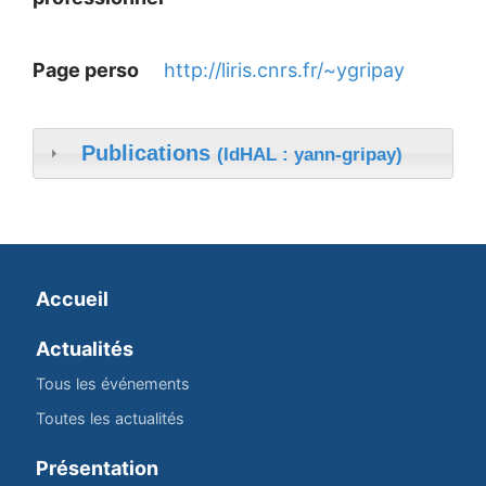
Page perso
http://liris.cnrs.fr/~ygripay
Publications
(IdHAL : yann-gripay)
Accueil
Actualités
Tous les événements
Toutes les actualités
Présentation