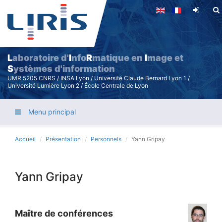
Aller
au
contenu
principal
L
aboratoire d'
I
nfo
R
matique en
I
mage et
S
ystèmes d'information
UMR 5205 CNRS / INSA Lyon / Université Claude Bernard Lyon 1 /
Université Lumière Lyon 2 / École Centrale de Lyon
Menu principal
Accueil
Présentation
Personnels
Yann Gripay
Yann Gripay
Maître de conférences