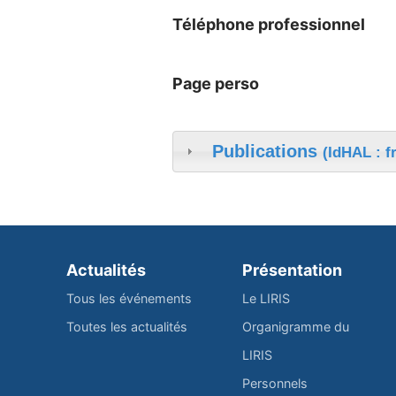
Téléphone professionnel
Page perso
Publications
(IdHAL : f
Actualités
Présentation
Tous les événements
Le LIRIS
Toutes les actualités
Organigramme du
LIRIS
Personnels