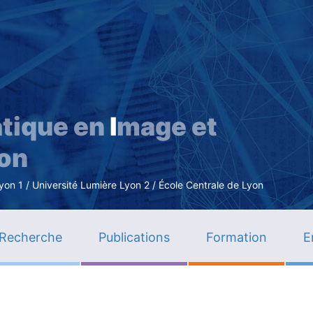
Aller
au
contenu
principal
tique en
I
mage et
ion
n 1 / Université Lumière Lyon 2 / École Centrale de Lyon
Recherche
Publications
Formation
E