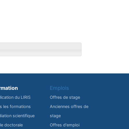
rmation
Emplois
lication du LIRIS
Offres de stage
s les formations
Anciennes offres de
iation scientifique
stage
le doctorale
Offres d'emploi