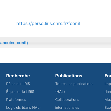
https://perso.liris.cnrs.fr/fconil
rancoise-conil)
Recherche
Publications
Fo
Pôles du LIRIS
Toutes les publications
Imp
Équipes du LIRIS
(HAL)
dan
Plateformes
Collaborations
Méd
Logiciels (dans HAL)
internationales
Éco