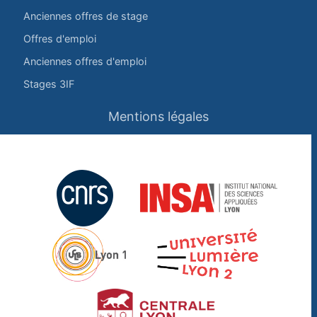
Anciennes offres de stage
Offres d'emploi
Anciennes offres d'emploi
Stages 3IF
Mentions légales