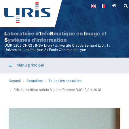
Aller
au
contenu
principal
L
aboratoire d'
I
nfo
R
matique en
I
mage et
S
ystèmes d'information
UMR 5205 CNRS / INSA Lyon / Université Claude Bernard Lyon 1 /
Université Lumière Lyon 2 / École Centrale de Lyon
Menu principal
Accueil
Actualités
Toutes les actualités
Prix du meilleur article à la conférence RJC-EIAH 2018