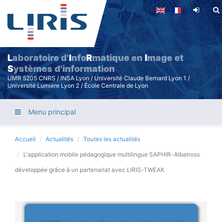
Aller
au
contenu
principal
L
aboratoire d'
I
nfo
R
matique en
I
mage et
S
ystèmes d'information
UMR 5205 CNRS / INSA Lyon / Université Claude Bernard Lyon 1 /
Université Lumière Lyon 2 / École Centrale de Lyon
Menu principal
Accueil
Actualités
Toutes les actualités
L'application mobile pédagogique multilingue SAPHIR-Albatross
développée grâce à un partenariat avec LIRIS-TWEAK