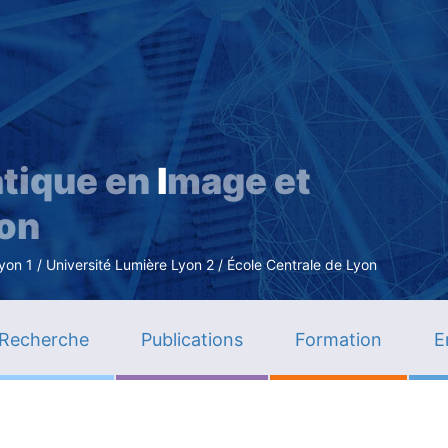
Aller
au
contenu
principal
tique en
I
mage et
ion
n 1 / Université Lumière Lyon 2 / École Centrale de Lyon
Recherche
Publications
Formation
E