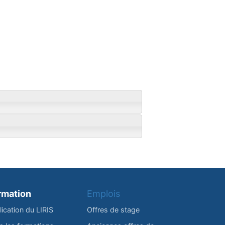
rmation
Emplois
lication du LIRIS
Offres de stage