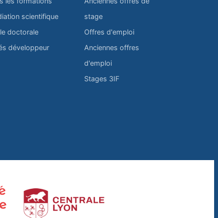
s les formations
Anciennes offres de
iation scientifique
stage
le doctorale
Offres d'emploi
és développeur
Anciennes offres
d'emploi
Stages 3IF