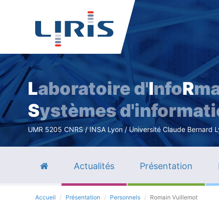
L
aboratoire d'
I
nfo
R
ma
S
ystèmes d'informat
UMR 5205 CNRS / INSA Lyon / Université Claude Bernard Lyo
Actualités
Présentation
Accueil
Présentation
Personnels
Romain Vuillemot