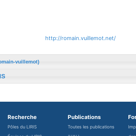
http://romain.vuillemot.net/
omain-vuillemot)
IS
Recherche
Publications
Fo
Pôles du LIRIS
Toutes les publications
Imp