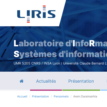
L
aboratoire d'
I
nfo
R
ma
S
ystèmes d'informat
UMR 5205 CNRS / INSA Lyon / Université Claude Bernard Lyo
Actualités
Présentation
Accueil
Présentation
Personnels
Arein Daralnakhla