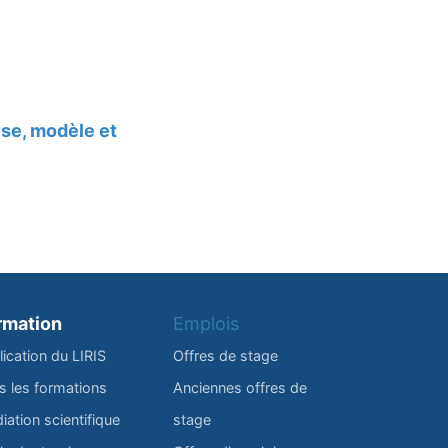
yse, modèle et
rmation
Emplois
lication du LIRIS
Offres de stage
s les formations
Anciennes offres de
iation scientifique
stage