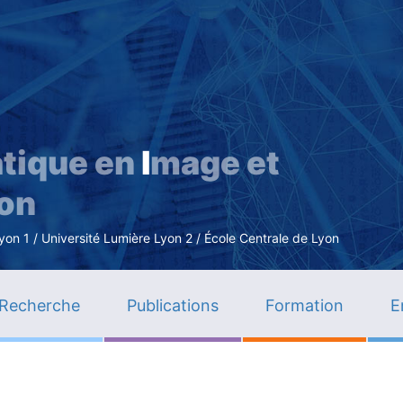
Aller
au
contenu
principal
tique en
I
mage et
ion
n 1 / Université Lumière Lyon 2 / École Centrale de Lyon
Recherche
Publications
Formation
E