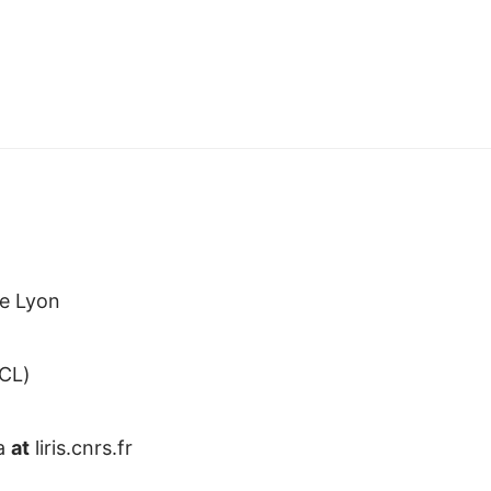
de Lyon
ECL)
la
at
liris.cnrs.fr