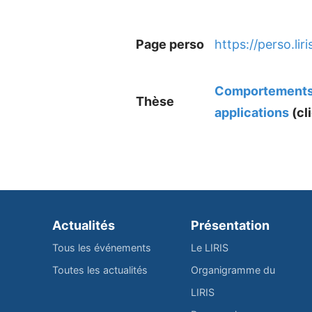
Page perso
https://perso.lir
Comportements h
Thèse
applications
(cli
Actualités
Présentation
Tous les événements
Le LIRIS
Toutes les actualités
Organigramme du
LIRIS