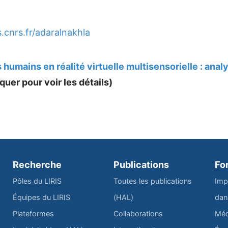
is.cnrs.fr/adaralnakhla
umains en réalité virtuelle multisensorielle : anal
quer pour voir les détails)
Recherche
Publications
Fo
Pôles du LIRIS
Toutes les publications
Imp
Équipes du LIRIS
(HAL)
dan
Plateformes
Collaborations
Méd