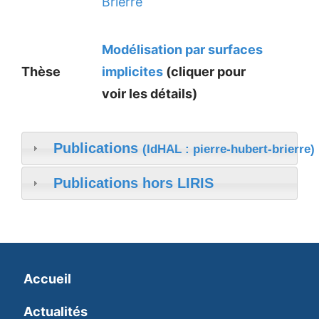
Brierre
Modélisation par surfaces
Thèse
implicites
(cliquer pour
voir les détails)
Publications
(IdHAL : pierre-hubert-brierre)
Publications hors LIRIS
Accueil
Actualités