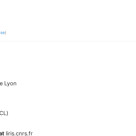
èse
)
de Lyon
ECL)
at
liris.cnrs.fr