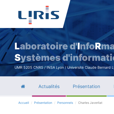
L
aboratoire d'
I
nfo
R
ma
S
ystèmes d'informat
UMR 5205 CNRS / INSA Lyon / Université Claude Bernard Lyo
Actualités
Présentation
Accueil
Présentation
Personnels
Charles Javerliat