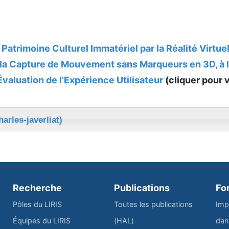
Patrimoine Culturel Immatériel par la Réalité Virtuel
 la Capture de Mouvement sans Marqueurs en 3D, à l
'Évaluation de l'Expérience Utilisateur
(cliquer pour v
harles-javerliat)
Recherche
Publications
Fo
Pôles du LIRIS
Toutes les publications
Imp
Équipes du LIRIS
(HAL)
dan