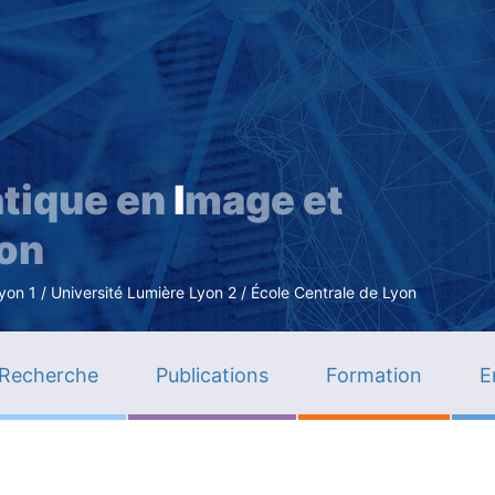
Aller
au
contenu
principal
tique en
I
mage et
ion
n 1 / Université Lumière Lyon 2 / École Centrale de Lyon
Recherche
Publications
Formation
E