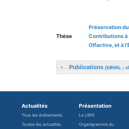
Préservation du 
Thèse
Contributions à
Olfactive, et à l
Publications
(IdHAL : c
Actualités
Présentation
Tous les événements
Le LIRIS
Toutes les actualités
Organigramme du