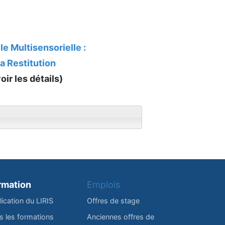
le Multisensorielle :
a Restitution
oir les détails)
rmation
Emplois
lication du LIRIS
Offres de stage
s les formations
Anciennes offres de