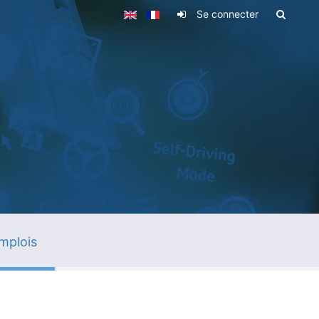
Se connecter
mplois