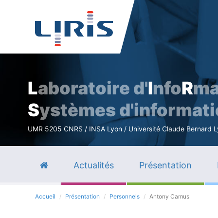
L
aboratoire d'
I
nfo
R
ma
S
ystèmes d'informat
UMR 5205 CNRS / INSA Lyon / Université Claude Bernard Lyo
Actualités
Présentation
Accueil
Présentation
Personnels
Antony Camus