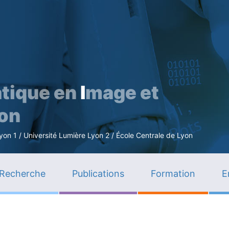
Aller
au
contenu
principal
tique en
I
mage et
ion
n 1 / Université Lumière Lyon 2 / École Centrale de Lyon
Recherche
Publications
Formation
E