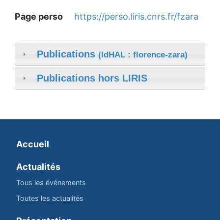
Page perso
https://perso.liris.cnrs.fr/fzara
Publications
(IdHAL : florence-zara)
Publications hors LIRIS
Accueil
Actualités
Tous les événements
Toutes les actualités