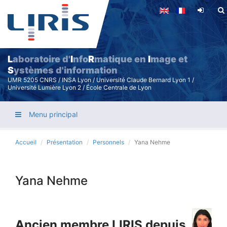
Aller
au
contenu
principal
L
aboratoire d'
I
nfo
R
matique en
I
mage et
S
ystèmes d'information
UMR 5205 CNRS / INSA Lyon / Université Claude Bernard Lyon 1 /
Université Lumière Lyon 2 / École Centrale de Lyon
Menu principal
Accueil
Présentation
Personnels
Yana Nehme
Yana Nehme
Ancien membre LIRIS depuis