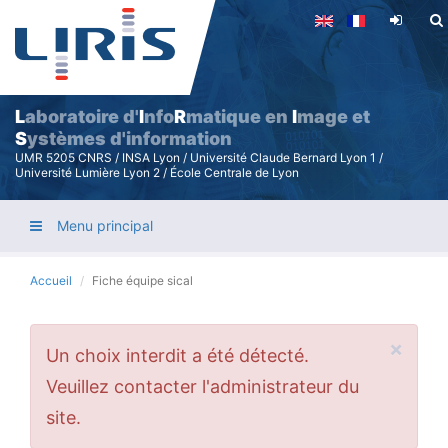
Aller
au
contenu
principal
L
aboratoire d'
I
nfo
R
matique en
I
mage et
S
ystèmes d'information
UMR 5205 CNRS / INSA Lyon / Université Claude Bernard Lyon 1 /
Université Lumière Lyon 2 / École Centrale de Lyon
Menu principal
Accueil
Fiche équipe sical
×
Message
Un choix interdit a été détecté.
d'erreur
Veuillez contacter l'administrateur du
site.