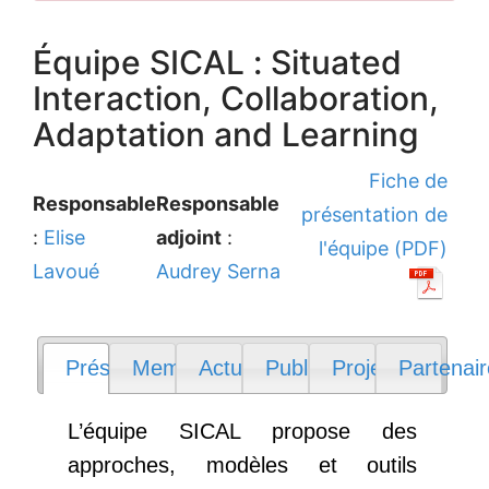
Équipe SICAL : Situated
Interaction, Collaboration,
Adaptation and Learning
Fiche de
Responsable
Responsable
présentation de
:
Elise
adjoint
:
l'équipe (PDF)
Lavoué
Audrey Serna
Présentation
Membres
Actualités
Publications
Projets
Partenai
L’équipe SICAL propose des
approches, modèles et outils