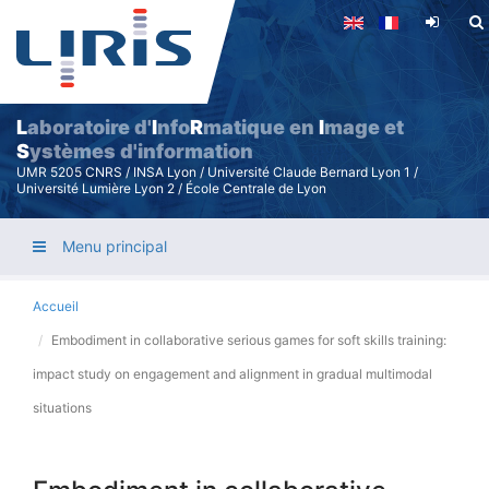
Aller
au
contenu
principal
L
aboratoire d'
I
nfo
R
matique en
I
mage et
S
ystèmes d'information
UMR 5205 CNRS / INSA Lyon / Université Claude Bernard Lyon 1 /
Université Lumière Lyon 2 / École Centrale de Lyon
Menu principal
Accueil
Embodiment in collaborative serious games for soft skills training:
impact study on engagement and alignment in gradual multimodal
situations