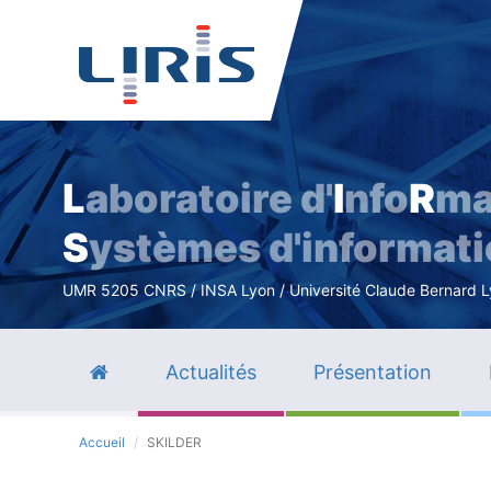
L
aboratoire d'
I
nfo
R
ma
S
ystèmes d'informat
UMR 5205 CNRS / INSA Lyon / Université Claude Bernard Lyo
Actualités
Présentation
Accueil
SKILDER