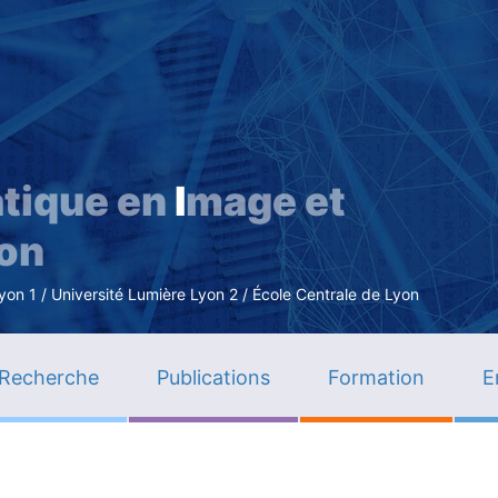
Aller
au
contenu
principal
tique en
I
mage et
ion
n 1 / Université Lumière Lyon 2 / École Centrale de Lyon
Recherche
Publications
Formation
E