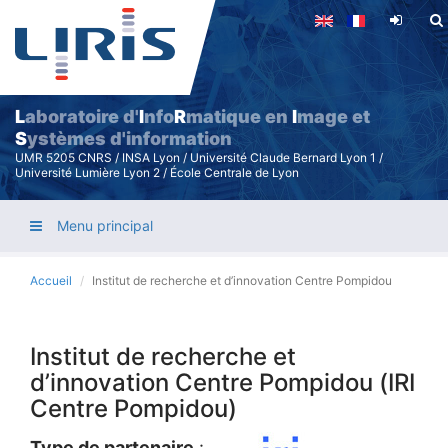
Aller
au
contenu
principal
L
aboratoire d'
I
nfo
R
matique en
I
mage et
S
ystèmes d'information
UMR 5205 CNRS / INSA Lyon / Université Claude Bernard Lyon 1 /
Université Lumière Lyon 2 / École Centrale de Lyon
Menu principal
Accueil
Institut de recherche et d’innovation Centre Pompidou
Institut de recherche et
d’innovation Centre Pompidou (IRI
Centre Pompidou)
Type de partenaire
: