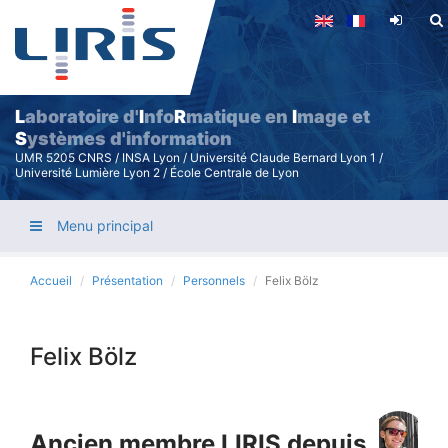
Aller
au
contenu
principal
L
aboratoire d'
I
nfo
R
matique en
I
mage et
S
ystèmes d'information
UMR 5205 CNRS / INSA Lyon / Université Claude Bernard Lyon 1 /
Université Lumière Lyon 2 / École Centrale de Lyon
Menu principal
Accueil
Présentation
Personnels
Felix Bölz
Felix Bölz
Ancien membre LIRIS depuis