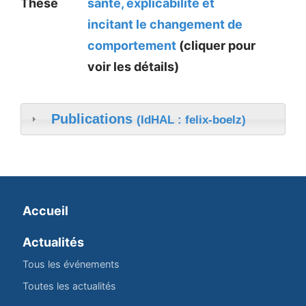
Thèse
santé, explicabilité et
incitant le changement de
comportement
(cliquer pour
voir les détails)
Publications
(IdHAL : felix-boelz)
Accueil
Actualités
Tous les événements
Toutes les actualités