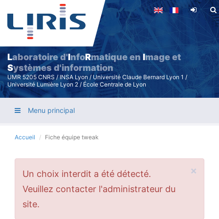
Aller
au
contenu
principal
L
aboratoire d'
I
nfo
R
matique en
I
mage et
S
ystèmes d'information
UMR 5205 CNRS / INSA Lyon / Université Claude Bernard Lyon 1 /
Université Lumière Lyon 2 / École Centrale de Lyon
Menu principal
Accueil
Fiche équipe tweak
×
Message
Un choix interdit a été détecté.
d'erreur
Veuillez contacter l'administrateur du
site.