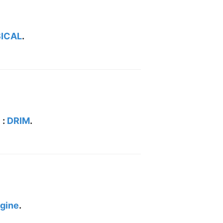
SICAL
.
 :
DRIM
.
gine
.