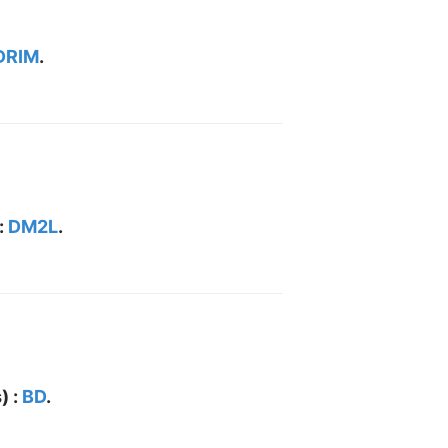
DRIM
.
:
DM2L
.
) :
BD
.