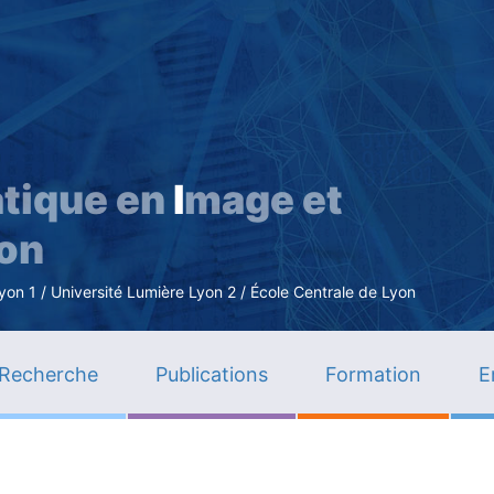
Aller
au
contenu
principal
tique en
I
mage et
ion
n 1 / Université Lumière Lyon 2 / École Centrale de Lyon
Recherche
Publications
Formation
E