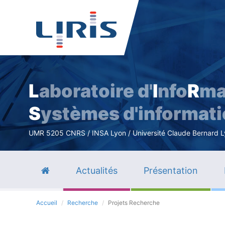
L
aboratoire d'
I
nfo
R
ma
S
ystèmes d'informat
UMR 5205 CNRS / INSA Lyon / Université Claude Bernard Lyo
Actualités
Présentation
Accueil
Recherche
Projets Recherche