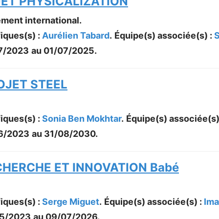
JET PHYSICALIZATION
ement international.
iques(s) :
Aurélien Tabard
.
Équipe(s) associée(s) :
7/2023
au
01/07/2025
.
OJET STEEL
iques(s) :
Sonia Ben Mokhtar
.
Équipe(s) associée(s)
6/2023
au
31/08/2030
.
CHERCHE ET INNOVATION Babé
iques(s) :
Serge Miguet
.
Équipe(s) associée(s) :
Ima
5/2023
au
09/07/2026
.