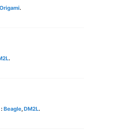
Origami
.
M2L
.
 :
Beagle
,
DM2L
.