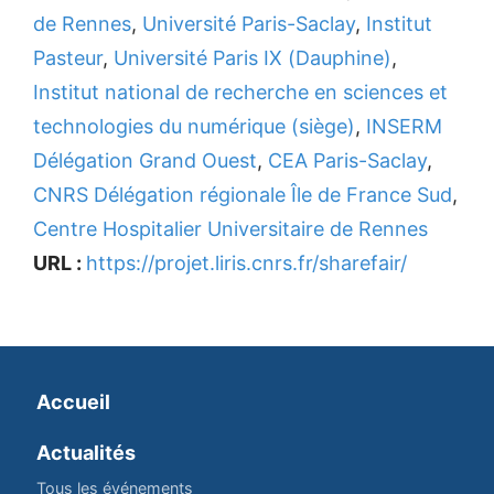
de Rennes
,
Université Paris-Saclay
,
Institut
Pasteur
,
Université Paris IX (Dauphine)
,
Institut national de recherche en sciences et
technologies du numérique (siège)
,
INSERM
Délégation Grand Ouest
,
CEA Paris-Saclay
,
CNRS Délégation régionale Île de France Sud
,
Centre Hospitalier Universitaire de Rennes
URL :
https://projet.liris.cnrs.fr/sharefair/
Accueil
Actualités
Tous les événements