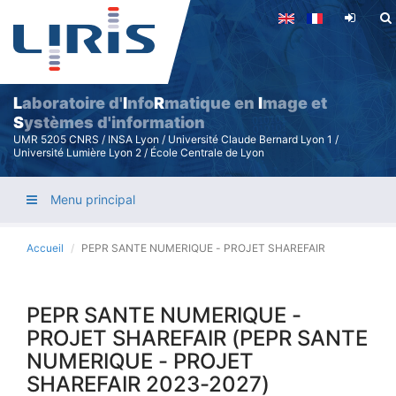
Aller
au
contenu
principal
L
aboratoire d'
I
nfo
R
matique en
I
mage et
S
ystèmes d'information
UMR 5205 CNRS / INSA Lyon / Université Claude Bernard Lyon 1 /
Université Lumière Lyon 2 / École Centrale de Lyon
Menu principal
Accueil
PEPR SANTE NUMERIQUE - PROJET SHAREFAIR
PEPR SANTE NUMERIQUE -
PROJET SHAREFAIR (PEPR SANTE
NUMERIQUE - PROJET
SHAREFAIR 2023-2027)