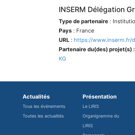
INSERM Délégation G
Type de partenaire
: Instituti
Pays
: France
URL
:
https://www.inserm.fr/
Partenaire du(des) projet(s) :
KG
Actualités
Présentation
Tous les événements
Le LIRIS
Toutes les actualités
Organigramme du
LIRIS