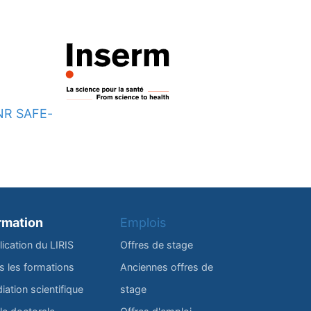
NR SAFE-
rmation
Emplois
lication du LIRIS
Offres de stage
s les formations
Anciennes offres de
iation scientifique
stage