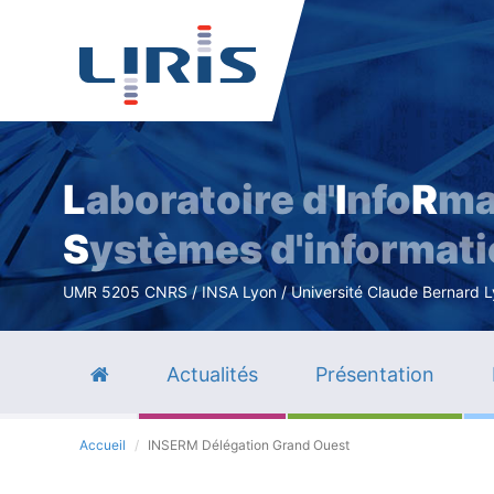
L
aboratoire d'
I
nfo
R
ma
S
ystèmes d'informat
UMR 5205 CNRS / INSA Lyon / Université Claude Bernard Lyo
Actualités
Présentation
Accueil
INSERM Délégation Grand Ouest