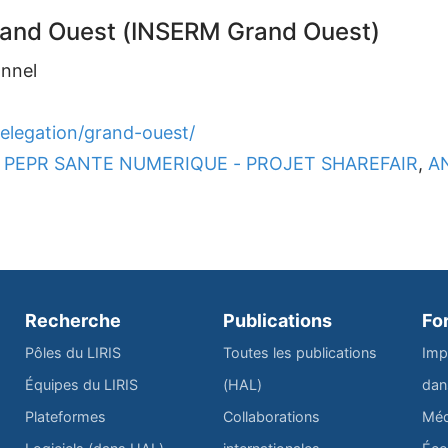
rand Ouest (INSERM Grand Ouest)
onnel
delegation/grand-ouest/
PEPR SANTE NUMERIQUE - PROJET SHAREFAIR
,
A
Recherche
Publications
Fo
Pôles du LIRIS
Toutes les publications
Imp
Équipes du LIRIS
(HAL)
dan
Plateformes
Collaborations
Méd