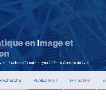
Aller
au
contenu
principal
tique en
I
mage et
ion
n 1 / Université Lumière Lyon 2 / École Centrale de Lyon
Recherche
Publications
Formation
E