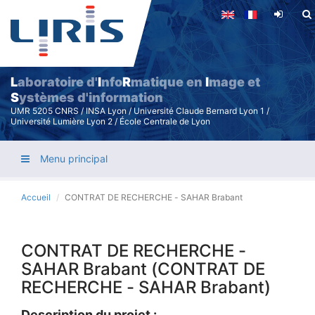
Aller
au
contenu
principal
L
aboratoire d'
I
nfo
R
matique en
I
mage et
S
ystèmes d'information
UMR 5205 CNRS / INSA Lyon / Université Claude Bernard Lyon 1 /
Université Lumière Lyon 2 / École Centrale de Lyon
Menu principal
Accueil
CONTRAT DE RECHERCHE - SAHAR Brabant
CONTRAT DE RECHERCHE -
SAHAR Brabant (CONTRAT DE
RECHERCHE - SAHAR Brabant)
Description du projet :