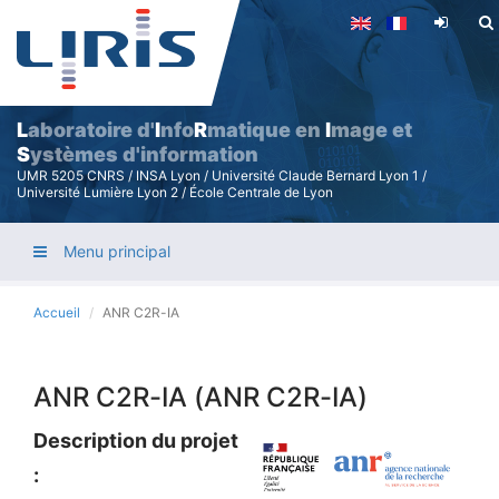
Aller
au
contenu
principal
L
aboratoire d'
I
nfo
R
matique en
I
mage et
S
ystèmes d'information
UMR 5205 CNRS / INSA Lyon / Université Claude Bernard Lyon 1 /
Université Lumière Lyon 2 / École Centrale de Lyon
Menu principal
Accueil
ANR C2R-IA
ANR C2R-IA (ANR C2R-IA)
Description du projet
: